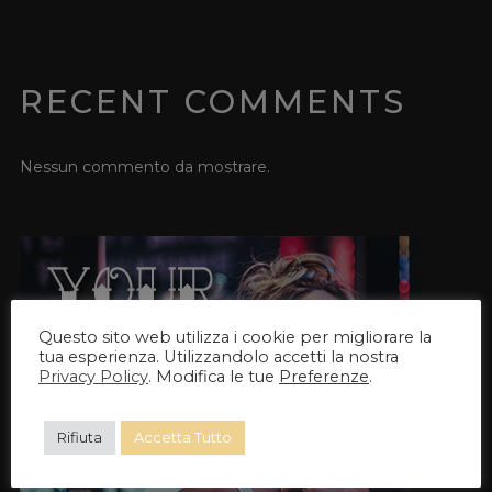
RECENT COMMENTS
Nessun commento da mostrare.
Questo sito web utilizza i cookie per migliorare la
tua esperienza. Utilizzandolo accetti la nostra
Privacy Policy
. Modifica le tue
Preferenze
.
Rifiuta
Accetta Tutto