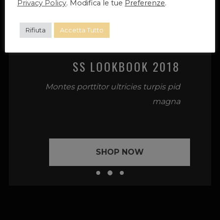
Privacy Policy
. Modifica le tue
Preferenze
.
Rifiuta
Accetta Tutto
SS LOOKBOOK 2018
Montes porttitor ultricies turpis pid
magna
SHOP NOW