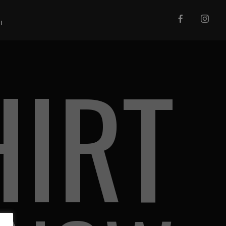
I
HIRT