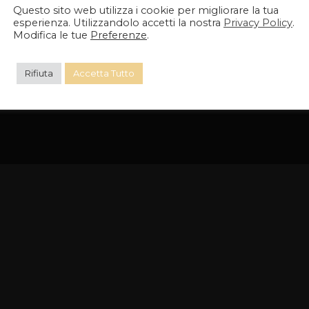
ILABLE
Questo sito web utilizza i cookie per migliorare la tua
esperienza. Utilizzandolo accetti la nostra
Privacy Policy
.
Modifica le tue
Preferenze
.
Rifiuta
Accetta Tutto